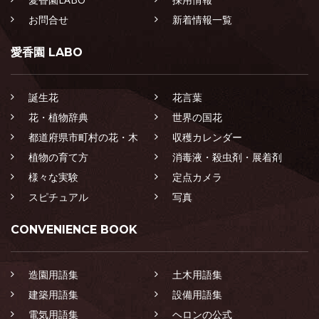
お問合せ
新着情報一覧
愛香園 LABO
誕生花
花言葉
花・植物辞典
世界の国花
都道府県市町村の花・木
収穫カレンダー
植物の育て方
消毒液・殺虫剤・展着剤
様々な実験
定点カメラ
スピチュアル
写真
CONVENIENCE BOOK
造園用語集
土木用語集
建築用語集
設備用語集
電気用語集
ヘロンの公式