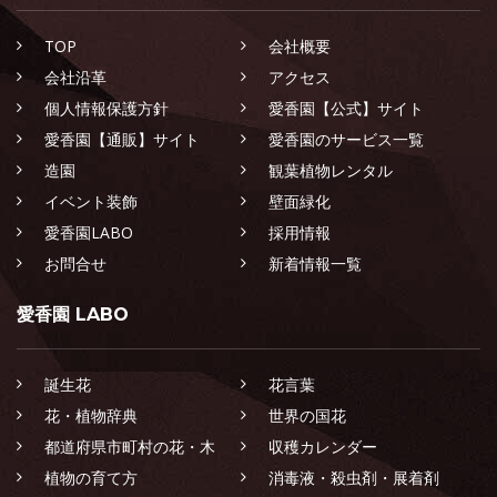
TOP
会社概要
会社沿革
アクセス
個人情報保護方針
愛香園【公式】サイト
愛香園【通販】サイト
愛香園のサービス一覧
造園
観葉植物レンタル
イベント装飾
壁面緑化
愛香園LABO
採用情報
お問合せ
新着情報一覧
愛香園 LABO
誕生花
花言葉
花・植物辞典
世界の国花
都道府県市町村の花・木
収穫カレンダー
植物の育て方
消毒液・殺虫剤・展着剤