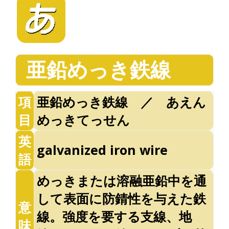
亜鉛めっき鉄線
項
亜鉛めっき鉄線 ／ あえん
目
めっきてっせん
英
galvanized iron wire
語
めっきまたは溶融亜鉛中を通
して表面に防錆性を与えた鉄
意
線。強度を要する支線、地
味