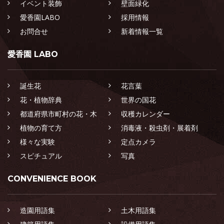
イベント装飾
壁面緑化
愛香園LABO
採用情報
お問合せ
新着情報一覧
愛香園 LABO
誕生花
花言葉
花・植物辞典
世界の国花
都道府県市町村の花・木
収穫カレンダー
植物の育て方
消毒液・殺虫剤・展着剤
様々な実験
定点カメラ
スピチュアル
写真
CONVENIENCE BOOK
造園用語集
土木用語集