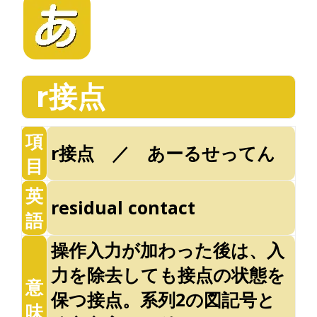
r接点
項
r接点 ／ あーるせってん
目
英
residual contact
語
操作入力が加わった後は、入
力を除去しても接点の状態を
意
保つ接点。系列2の図記号と
味