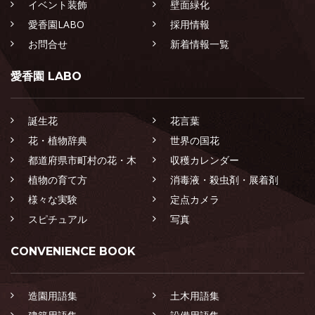
イベント装飾
壁面緑化
愛香園LABO
採用情報
お問合せ
新着情報一覧
愛香園 LABO
誕生花
花言葉
花・植物辞典
世界の国花
都道府県市町村の花・木
収穫カレンダー
植物の育て方
消毒液・殺虫剤・展着剤
様々な実験
定点カメラ
スピチュアル
写真
CONVENIENCE BOOK
造園用語集
土木用語集