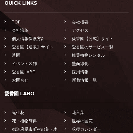
QUICK LINKS
TOP
会社概要
会社沿革
アクセス
個人情報保護方針
愛香園【公式】サイト
愛香園【通販】サイト
愛香園のサービス一覧
造園
観葉植物レンタル
イベント装飾
壁面緑化
愛香園LABO
採用情報
お問合せ
新着情報一覧
愛香園 LABO
誕生花
花言葉
花・植物辞典
世界の国花
都道府県市町村の花・木
収穫カレンダー