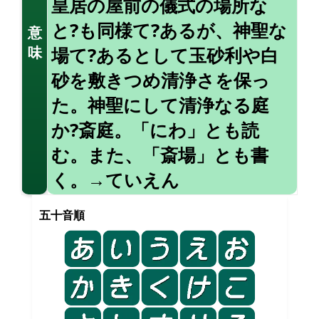
皇居の屋前の儀式の場所な
と?も同様て?あるが、神聖な
意
味
場て?あるとして玉砂利や白
砂を敷きつめ清浄さを保っ
た。神聖にして清浄なる庭
か?斎庭。「にわ」とも読
む。また、「斎場」とも書
く。→ていえん
五十音順