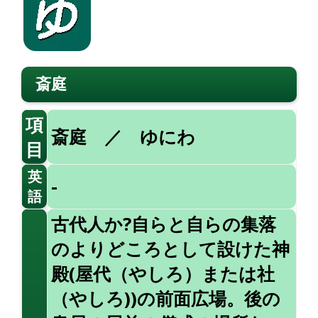
斎庭
項
斎庭 ／ ゆにわ
目
英
-
語
古代人か?自らと自らの集落
のよりどころとして設けた神
殿(屋代（やしろ）または社
（やしろ))の前面広場。後の