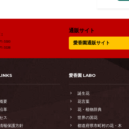
通販サイト
:
71-5500
愛香園通販サイト
71-5538
LINKS
愛香園 LABO
誕生花
概要
花言葉
沿革
花・植物辞典
セス
世界の国花
情報保護方針
都道府県市町村の花・木