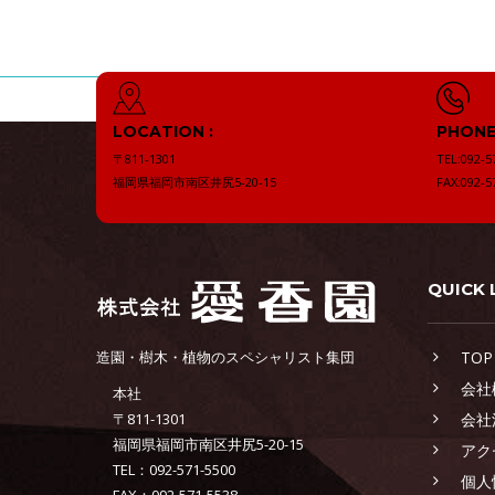
LOCATION :
PHONE 
〒811-1301
TEL:092-5
福岡県福岡市南区井尻5-20-15
FAX:092-5
QUICK 
造園・樹木・植物のスペシャリスト集団
TOP
会社
本社
〒811-1301
会社
福岡県福岡市南区井尻5-20-15
アク
TEL：092-571-5500
個人