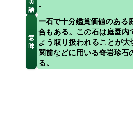
英
-
語
一石で十分鑑賞価値のある
合もある。この石は庭園内
意
よう取り扱われることが大
味
関前などに用いる奇岩珍石
る。