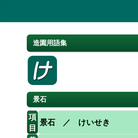
造園用語集
景石
項
景石 ／ けいせき
目