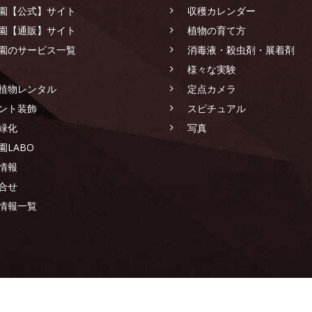
園【公式】サイト
収穫カレンダー
園【通販】サイト
植物の育て方
園のサービス一覧
消毒液・殺虫剤・展着剤
様々な実験
植物レンタル
定点カメラ
ント装飾
スピチュアル
緑化
写真
園LABO
情報
合せ
情報一覧