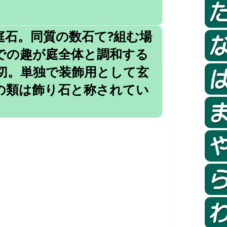
庭石。同質の数石て?組む場
での趣が庭全体と調和する
切。単独で装飾用として玄
の類は飾り石と称されてい