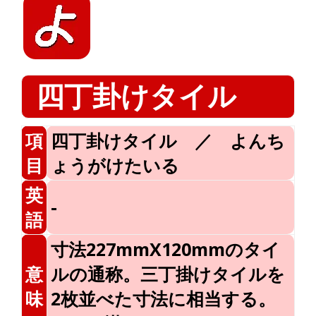
四丁卦けタイル
項
四丁卦けタイル ／ よんち
目
ょうがけたいる
英
-
語
寸法227mmX120mmのタイ
意
ルの通称。三丁掛けタイルを
味
2枚並べた寸法に相当する。