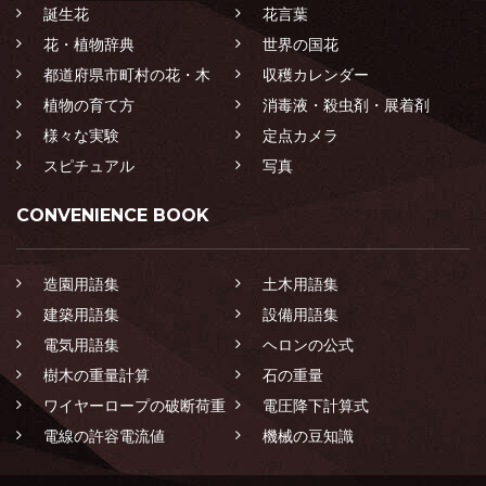
誕生花
花言葉
花・植物辞典
世界の国花
都道府県市町村の花・木
収穫カレンダー
植物の育て方
消毒液・殺虫剤・展着剤
様々な実験
定点カメラ
スピチュアル
写真
CONVENIENCE BOOK
造園用語集
土木用語集
建築用語集
設備用語集
電気用語集
ヘロンの公式
樹木の重量計算
石の重量
ワイヤーロープの破断荷重
電圧降下計算式
電線の許容電流値
機械の豆知識