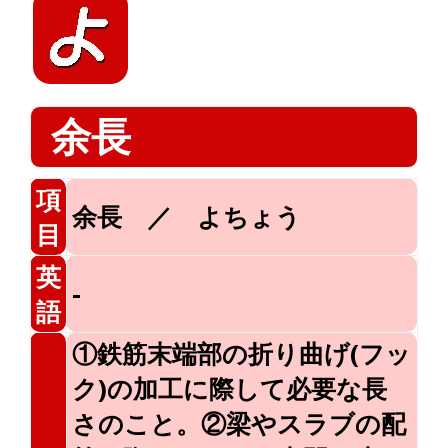
余長
項
余長 ／ よちょう
目
英
-
語
①鉄筋末端部の折り曲げ(フッ
ク)の加工に際して必要な長
さのこと。②梁やスラブの配