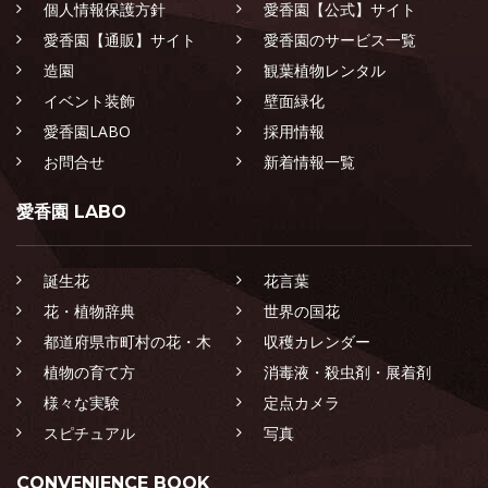
個人情報保護方針
愛香園【公式】サイト
愛香園【通販】サイト
愛香園のサービス一覧
造園
観葉植物レンタル
イベント装飾
壁面緑化
愛香園LABO
採用情報
お問合せ
新着情報一覧
愛香園 LABO
誕生花
花言葉
花・植物辞典
世界の国花
都道府県市町村の花・木
収穫カレンダー
植物の育て方
消毒液・殺虫剤・展着剤
様々な実験
定点カメラ
スピチュアル
写真
CONVENIENCE BOOK