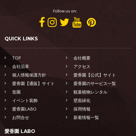
Follow us on:
QUICK LINKS
TOP
会社概要
会社沿革
アクセス
個人情報保護方針
愛香園【公式】サイト
愛香園【通販】サイト
愛香園のサービス一覧
造園
観葉植物レンタル
イベント装飾
壁面緑化
愛香園LABO
採用情報
お問合せ
新着情報一覧
愛香園 LABO