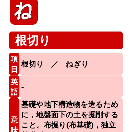
根切り
項
根切り ／ ねぎり
目
英
-
語
基礎や地下構造物を造るため
に，地盤面下の土を掘削する
意
こと。布掘り(布基礎)，独立
味