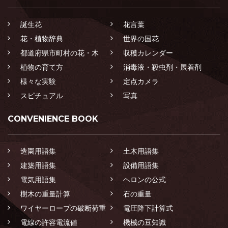
誕生花
花言葉
花・植物辞典
世界の国花
都道府県市町村の花・木
収穫カレンダー
植物の育て方
消毒液・殺虫剤・展着剤
様々な実験
定点カメラ
スピチュアル
写真
CONVENIENCE BOOK
造園用語集
土木用語集
建築用語集
設備用語集
電気用語集
ヘロンの公式
樹木の重量計算
石の重量
ワイヤーロープの破断荷重
電圧降下計算式
電線の許容電流値
機械の豆知識