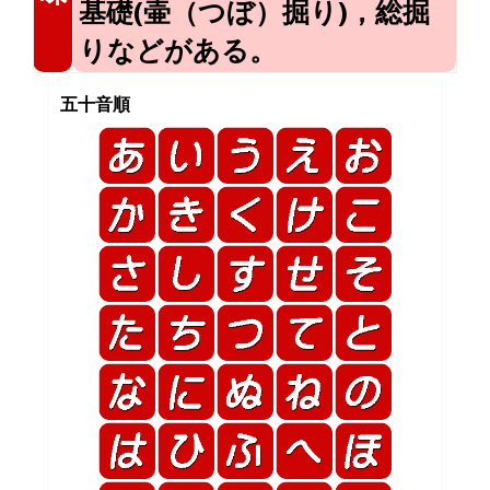
基礎(壷（つぼ）掘り)，総掘
りなどがある。
五十音順