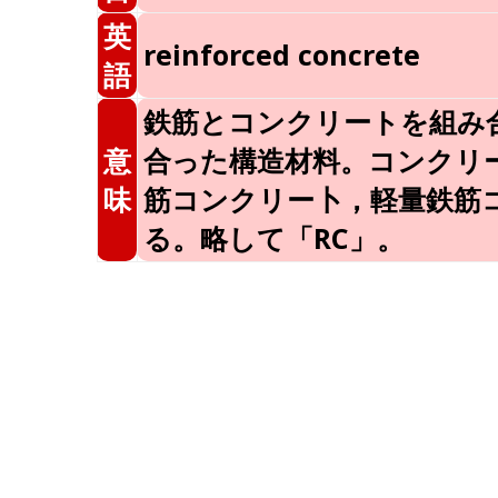
英
reinforced concrete
語
鉄筋とコンクリートを組み
意
合った構造材料。コンクリ
味
筋コンクリー卜，軽量鉄筋
る。略して「RC」。