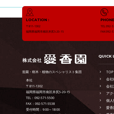
LOCATION :
PHONE 
〒811-1302
TEL:092-5
福岡県福岡市南区井尻5-20-15
FAX:092-5
QUICK 
造園・樹木・植物のスペシャリスト集団
TOP
会社
本社
〒811-1302
会社
福岡県福岡市南区井尻5-20-15
アク
TEL：092-571-5500
個人
FAX：092-571-5538
愛香
受付時間：9:00～18:00