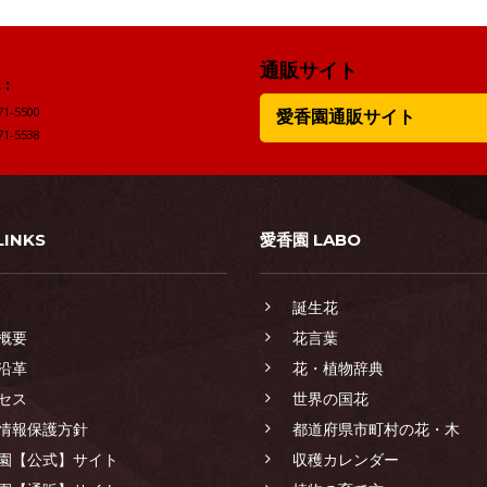
通販サイト
:
71-5500
愛香園通販サイト
71-5538
LINKS
愛香園 LABO
誕生花
概要
花言葉
沿革
花・植物辞典
セス
世界の国花
情報保護方針
都道府県市町村の花・木
園【公式】サイト
収穫カレンダー