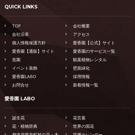
QUICK LINKS
TOP
会社概要
会社沿革
アクセス
個人情報保護方針
愛香園【公式】サイト
愛香園【通販】サイト
愛香園のサービス一覧
造園
観葉植物レンタル
イベント装飾
壁面緑化
愛香園LABO
採用情報
お問合せ
新着情報一覧
愛香園 LABO
誕生花
花言葉
花・植物辞典
世界の国花
都道府県市町村の花・木
収穫カレンダー