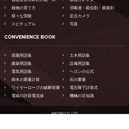
植物の育て方
消毒液・殺虫剤・展着剤
様々な実験
定点カメラ
スピチュアル
写真
CONVENIENCE BOOK
造園用語集
土木用語集
建築用語集
設備用語集
電気用語集
ヘロンの公式
樹木の重量計算
石の重量
ワイヤーロープの破断荷重
電圧降下計算式
電線の許容電流値
機械の豆知識
AIKOEN CO.,LTD
LANDSCAPING CONSTRUCTION SPECIALIST GROUP