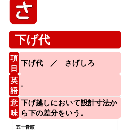
下げ代
項
下げ代 ／ さげしろ
目
英
-
語
意
下げ越しにおいて設計寸法か
味
ら下の差分をいう。
五十音順