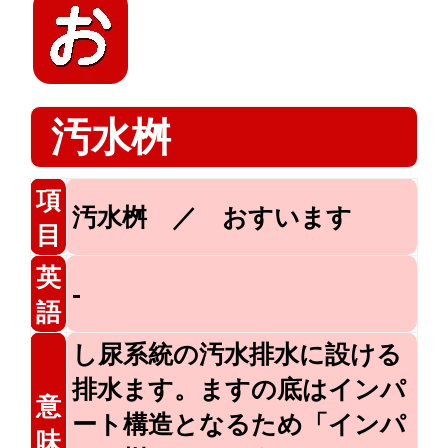
汚水桝
項
汚水桝 ／ おすいます
目
英
-
語
し尿系統の汚水排水に設ける
排水ます。ますの底はインパ
意
ート構造となるため「インパ
味