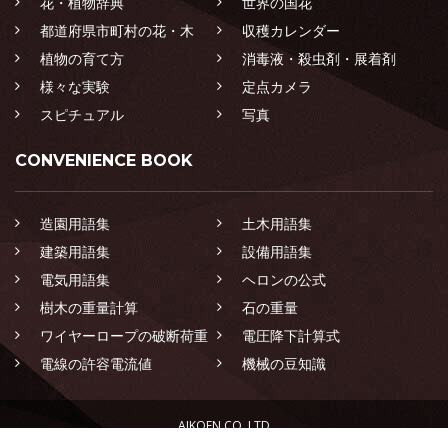
花・植物辞典
世界の国花
都道府県市町村の花・木
収穫カレンダー
植物の育て方
消毒液・殺虫剤・展着剤
様々な実験
定点カメラ
スピチュアル
写真
CONVENIENCE BOOK
造園用語集
土木用語集
建築用語集
設備用語集
電気用語集
ヘロンの公式
樹木の重量計算
石の重量
ワイヤーロープの破断荷重
電圧降下計算式
電線の許容電流値
機械の豆知識
AIKOEN CO.,LTD
LANDSCAPING CONSTRUCTION SPECIALIST GROUP