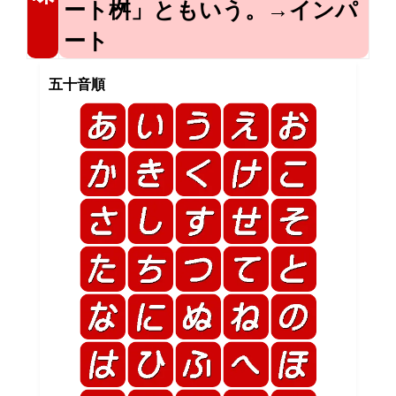
ート桝」ともいう。→インパ
ート
五十音順