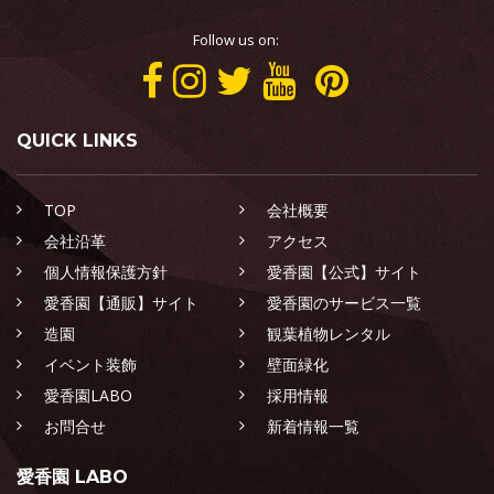
Follow us on:
QUICK LINKS
TOP
会社概要
会社沿革
アクセス
個人情報保護方針
愛香園【公式】サイト
愛香園【通販】サイト
愛香園のサービス一覧
造園
観葉植物レンタル
イベント装飾
壁面緑化
愛香園LABO
採用情報
お問合せ
新着情報一覧
愛香園 LABO