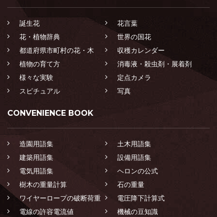
誕生花
花言葉
花・植物辞典
世界の国花
都道府県市町村の花・木
収穫カレンダー
植物の育て方
消毒液・殺虫剤・展着剤
様々な実験
定点カメラ
スピチュアル
写真
CONVENIENCE BOOK
造園用語集
土木用語集
建築用語集
設備用語集
電気用語集
ヘロンの公式
樹木の重量計算
石の重量
ワイヤーロープの破断荷重
電圧降下計算式
電線の許容電流値
機械の豆知識