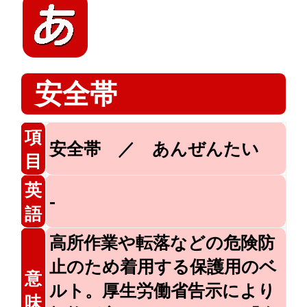
安全帯
項
安全帯 ／ あんぜんたい
目
英
-
語
高所作業や転落などの危険防
止のため着用する保護用のベ
意
ルト。厚生労働省告示により
味