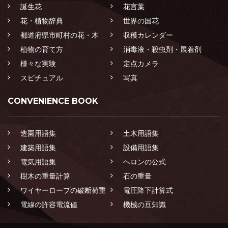
誕生花
花言葉
花・植物辞典
世界の国花
都道府県市町村の花・木
収穫カレンダー
植物の育て方
消毒液・殺虫剤・展着剤
様々な実験
定点カメラ
スピチュアル
写真
CONVENIENCE BOOK
造園用語集
土木用語集
建築用語集
設備用語集
電気用語集
ヘロンの公式
樹木の重量計算
石の重量
ワイヤーロープの破断荷重
電圧降下計算式
電線の許容電流値
機械の豆知識