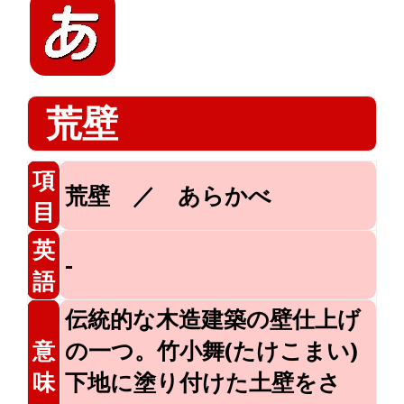
荒壁
項
荒壁 ／ あらかべ
目
英
-
語
伝統的な木造建築の壁仕上げ
意
の一つ。竹小舞(たけこまい)
味
下地に塗り付けた土壁をさ