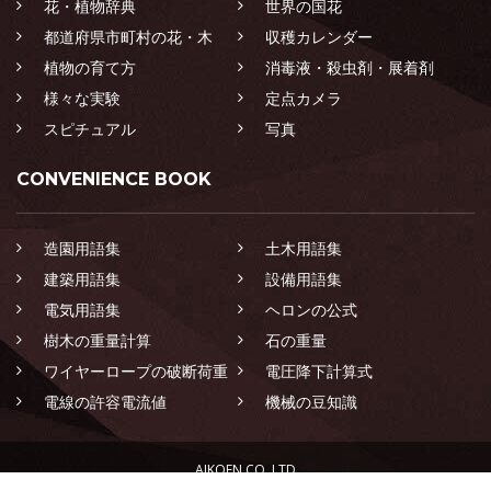
花・植物辞典
世界の国花
都道府県市町村の花・木
収穫カレンダー
植物の育て方
消毒液・殺虫剤・展着剤
様々な実験
定点カメラ
スピチュアル
写真
CONVENIENCE BOOK
造園用語集
土木用語集
建築用語集
設備用語集
電気用語集
ヘロンの公式
樹木の重量計算
石の重量
ワイヤーロープの破断荷重
電圧降下計算式
電線の許容電流値
機械の豆知識
AIKOEN CO.,LTD