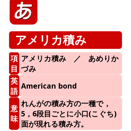
アメリカ積み
項
アメリカ積み ／ あめりか
目
づみ
英
American bond
語
れんがの積み方の一種で，
意
5，6段目ごとに小口(こぐち)
味
面が現れる積み方。