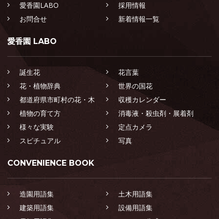
愛香園LABO
採用情報
お問合せ
新着情報一覧
愛香園 LABO
誕生花
花言葉
花・植物辞典
世界の国花
都道府県市町村の花・木
収穫カレンダー
植物の育て方
消毒液・殺虫剤・展着剤
様々な実験
定点カメラ
スピチュアル
写真
CONVENIENCE BOOK
造園用語集
土木用語集
建築用語集
設備用語集