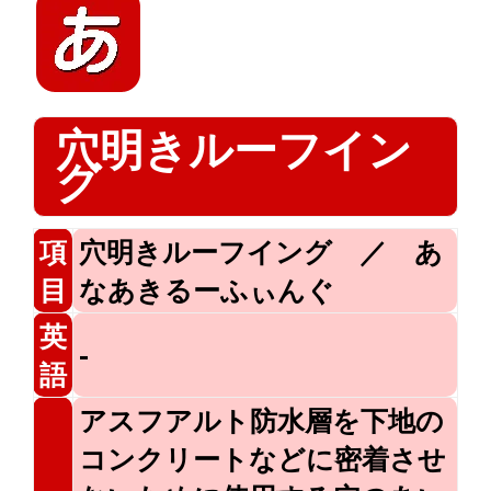
穴明きルーフイン
グ
項
穴明きルーフイング ／ あ
目
なあきるーふぃんぐ
英
-
語
アスフアルト防水層を下地の
コンクリートなどに密着させ