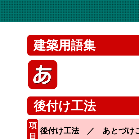
建築用語集
後付け工法
項
後付け工法 ／ あとづけ
目