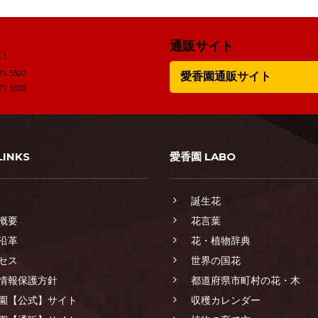
通販サイト
:
71-5500
愛香園通販サイト
71-5538
LINKS
愛香園 LABO
誕生花
概要
花言葉
沿革
花・植物辞典
セス
世界の国花
情報保護方針
都道府県市町村の花・木
園【公式】サイト
収穫カレンダー