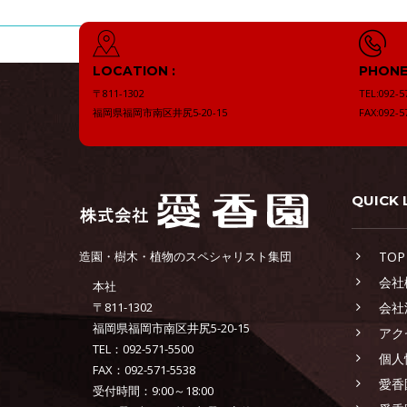
LOCATION :
PHONE 
〒811-1302
TEL:092-5
福岡県福岡市南区井尻5-20-15
FAX:092-5
QUICK 
造園・樹木・植物のスペシャリスト集団
TOP
会社
本社
〒811-1302
会社
福岡県福岡市南区井尻5-20-15
アク
TEL：092-571-5500
個人
FAX：092-571-5538
愛香
受付時間：9:00～18:00