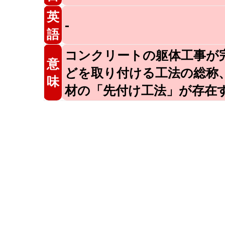
英
-
語
コンクリートの躯体工事が
意
どを取り付ける工法の総称
味
材の「先付け工法」が存在