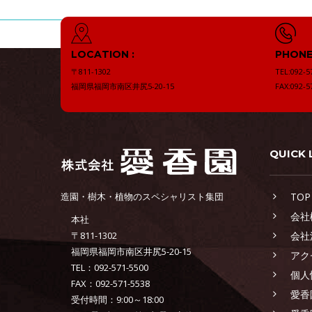
LOCATION :
PHONE 
〒811-1302
TEL:092-5
福岡県福岡市南区井尻5-20-15
FAX:092-5
QUICK 
造園・樹木・植物のスペシャリスト集団
TOP
会社
本社
〒811-1302
会社
福岡県福岡市南区井尻5-20-15
アク
TEL：092-571-5500
個人
FAX：092-571-5538
愛香
受付時間：9:00～18:00