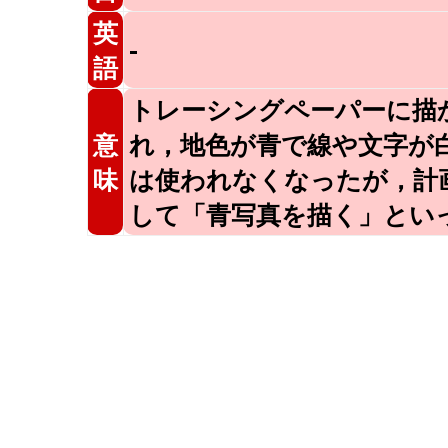
英
-
語
トレーシングペーパーに描
意
れ，地色が青で線や文字が
味
は使われなくなったが，計
して「青写真を描く」とい