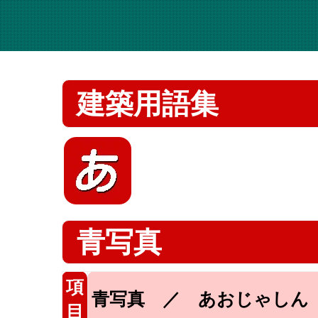
建築用語集
青写真
項
青写真 ／ あおじゃしん
目