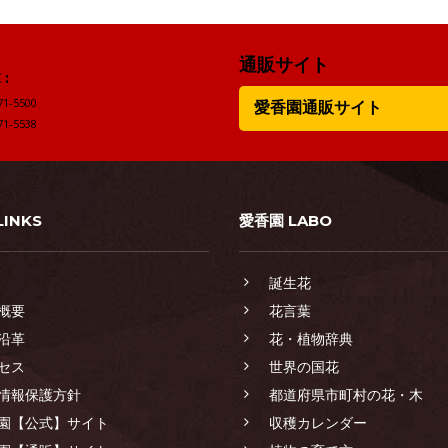
通販サイト
:
71-5500
愛香園通販サイト
71-5538
LINKS
愛香園 LABO
誕生花
概要
花言葉
沿革
花・植物辞典
セス
世界の国花
情報保護方針
都道府県市町村の花・木
園【公式】サイト
収穫カレンダー