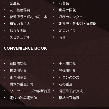
誕生花
花言葉
花・植物辞典
世界の国花
都道府県市町村の花・木
収穫カレンダー
植物の育て方
消毒液・殺虫剤・展着剤
様々な実験
定点カメラ
スピチュアル
写真
CONVENIENCE BOOK
造園用語集
土木用語集
建築用語集
設備用語集
電気用語集
ヘロンの公式
樹木の重量計算
石の重量
ワイヤーロープの破断荷重
電圧降下計算式
電線の許容電流値
機械の豆知識