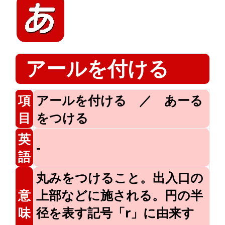
アールを付ける
項
アールを付ける ／ あーる
目
をつける
英
-
語
丸みをつけること。出入口の
意
上部などに施される。円の半
味
径を表す記号「r」に由来す